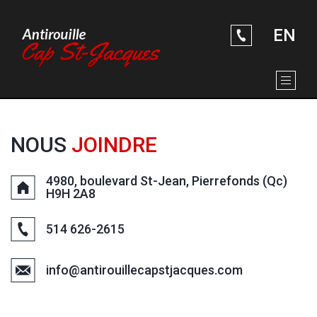
À PROPOS
Aller au contenu principal
SERVICES D'ANTIROUILLE
QUELQUES PHOTOS
EN
NOUS JOINDRE
NOUS
JOINDRE
4980, boulevard St-Jean, Pierrefonds (Qc)
H9H 2A8
514 626-2615
info@antirouillecapstjacques.com